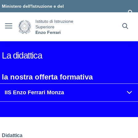
Vai ai contenuti
Vai al menu di navigazione
Vai al footer
Ministero dell'Istruzione e del
Merito
Istituto di Istruzione
Superiore
Enzo Ferrari
La didattica
la nostra offerta formativa
IIS Enzo Ferrari Monza
Didattica