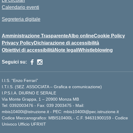
Le circolari
Calendario eventi
Segreteria digitale
Amministrazione Trasparente
Albo online
Cookie Policy
Privacy Policy
Dichiarazione di accessibilità
Obiettivi di accessibilità
Note legali
Whistleblowing
Seguici su:
I.I.S. “Enzo Ferrari”
I.T.I.S. (SEZ. ASSOCIATA – Grafica e comunicazione)
I.P.S.I.A. DIURNO E SERALE
Via Monte Grappa, 1 – 20900 Monza MB
Tel: 0392003476 - Fax: 039 2003475 - Mail:
mbis10400l@istruzione.it - PEC: mbis10400l@pec.istruzione.it
Codice Meccanografico: MBIS10400L - C.F. 94631900159 - Codice
Univoco Ufficio UFRXIT