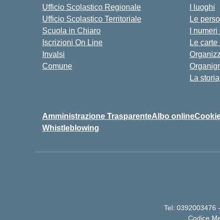
Ufficio Scolastico Regionale
I luoghi
Ufficio Scolastico Territoriale
Le pers
Scuola in Chiaro
I numeri
Iscrizioni On Line
Le carte
Invalsi
Organiz
Comune
Organig
La storia
Amministrazione Trasparente
Albo online
Cookie
Whistleblowing
Tel: 0392003476 -
Codice Me