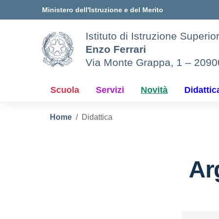
Vai ai contenuti
Vai al menu di navigazione
Vai al footer
Ministero dell'Istruzione e del Merito
Istituto di Istruzione Superio
Enzo Ferrari
Via Monte Grappa, 1 – 209
Scuola
Servizi
Novità
Didattic
Home
Didattica
Ar