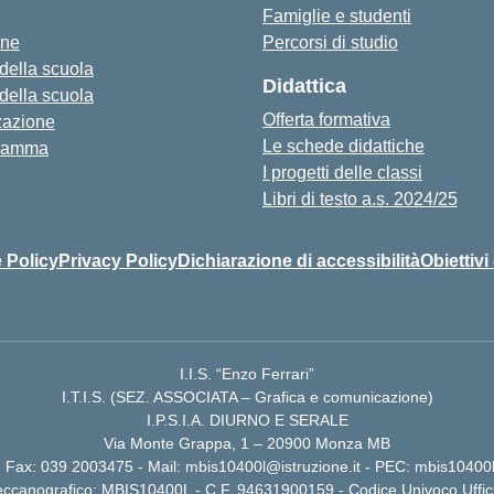
Famiglie e studenti
one
Percorsi di studio
 della scuola
Didattica
 della scuola
Offerta formativa
zazione
Le schede didattiche
ramma
I progetti delle classi
Libri di testo a.s. 2024/25
 Policy
Privacy Policy
Dichiarazione di accessibilità
Obiettivi
I.I.S. “Enzo Ferrari”
I.T.I.S. (SEZ. ASSOCIATA – Grafica e comunicazione)
I.P.S.I.A. DIURNO E SERALE
Via Monte Grappa, 1 – 20900 Monza MB
 Fax: 039 2003475 - Mail: mbis10400l@istruzione.it - PEC: mbis10400l
ccanografico: MBIS10400L - C.F. 94631900159 - Codice Univoco Uffi