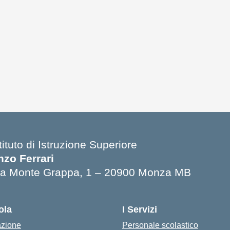
tituto di Istruzione Superiore
nzo Ferrari
ia Monte Grappa, 1 – 20900 Monza MB
ola
I Servizi
azione
Personale scolastico