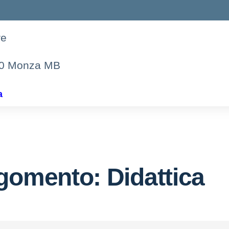
re
00 Monza MB
a
gomento: Didattica