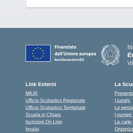
Is
E
V
Link Esterni
La Scu
MIUR
Present
Ufficio Scolastico Regionale
I luoghi
Ufficio Scolastico Territoriale
Le pers
Scuola in Chiaro
I numeri
Iscrizioni On Line
Le carte
Invalsi
Organiz