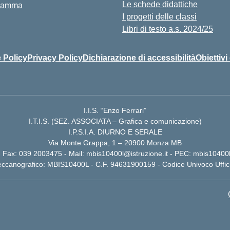
Le schede didattiche
ramma
I progetti delle classi
Libri di testo a.s. 2024/25
 Policy
Privacy Policy
Dichiarazione di accessibilità
Obiettivi
I.I.S. “Enzo Ferrari”
I.T.I.S. (SEZ. ASSOCIATA – Grafica e comunicazione)
I.P.S.I.A. DIURNO E SERALE
Via Monte Grappa, 1 – 20900 Monza MB
 Fax: 039 2003475 - Mail: mbis10400l@istruzione.it - PEC: mbis10400l
ccanografico: MBIS10400L - C.F. 94631900159 - Codice Univoco Uffi