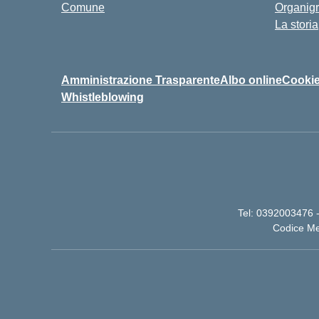
Comune
Organig
La storia
Amministrazione Trasparente
Albo online
Cookie
Whistleblowing
Tel: 0392003476 -
Codice Me