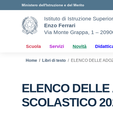
Vai ai contenuti
Vai al menu di navigazione
Vai al footer
Ministero dell'Istruzione e del Merito
Istituto di Istruzione Superio
Enzo Ferrari
Via Monte Grappa, 1 – 209
Scuola
Servizi
Novità
Didattic
Home
Libri di testo
ELENCO DELLE ADOZI
ELENCO DELLE 
SCOLASTICO 20