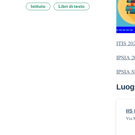
Istituto
Libri di testo
ITIS 2
IPSIA 
IPSIA 
Luog
IIS
Via 