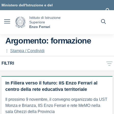
Vai ai contenuti
Vai al menu di navigazione
Vai al footer
Ministero dell'Istruzione e del
Merito
Istituto di Istruzione
Superiore
Enzo Ferrari
Argomento: formazione
Stampa / Condividi
FILTRI
In Filiera verso il futuro: IIS Enzo Ferrari al
centro della rete educativa territoriale
Il prossimo 9 novembre, il convegno organizzato da UST
Monza e Brianza, IIS Enzo Ferrari e rete MeMO nella
sala Ghezzi della Provincia