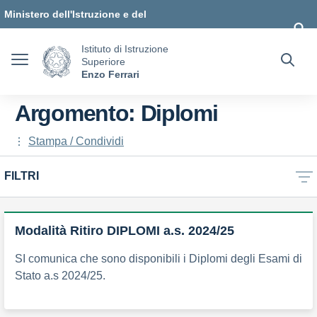
Vai ai contenuti
Vai al menu di navigazione
Vai al footer
Ministero dell'Istruzione e del
Merito
Istituto di Istruzione
Superiore
Enzo Ferrari
Argomento: Diplomi
Stampa / Condividi
FILTRI
Modalità Ritiro DIPLOMI a.s. 2024/25
SI comunica che sono disponibili i Diplomi degli Esami di
Stato a.s 2024/25.