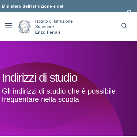
Vai ai contenuti
Vai al menu di navigazione
Vai al footer
Ministero dell'Istruzione e del
Merito
Istituto di Istruzione
Superiore
Enzo Ferrari
Indirizzi di studio
Gli indirizzi di studio che è possibile
frequentare nella scuola