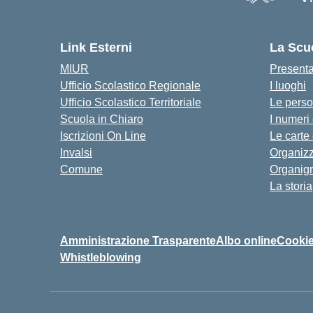
Link Esterni
La Scu
MIUR
Present
Ufficio Scolastico Regionale
I luoghi
Ufficio Scolastico Territoriale
Le pers
Scuola in Chiaro
I numeri
Iscrizioni On Line
Le carte
Invalsi
Organiz
Comune
Organig
La storia
Amministrazione Trasparente
Albo online
Cookie
Whistleblowing