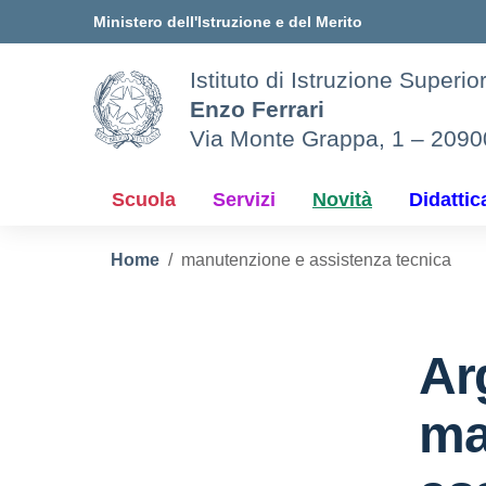
Vai ai contenuti
Vai al menu di navigazione
Vai al footer
Ministero dell'Istruzione e del Merito
Istituto di Istruzione Superio
Enzo Ferrari
Via Monte Grappa, 1 – 209
Scuola
Servizi
Novità
Didattic
Home
manutenzione e assistenza tecnica
Ar
ma