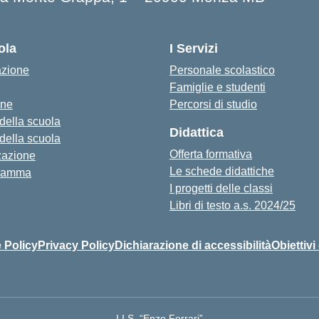
ola
I Servizi
azione
Personale scolastico
Famiglie e studenti
one
Percorsi di studio
 della scuola
Didattica
 della scuola
Offerta formativa
zazione
Le schede didattiche
ramma
I progetti delle classi
Libri di testo a.s. 2024/25
 Policy
Privacy Policy
Dichiarazione di accessibilità
Obiettivi
I.I.S. “Enzo Ferrari”