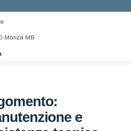
re
00 Monza MB
a
gomento:
nutenzione e