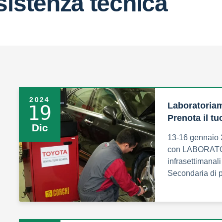
sistenza tecnica
2024
Laboratoriam
19
Prenota il tu
Dic
13-16 gennaio
con LABORATORI
infrasettimanali
Secondaria di 