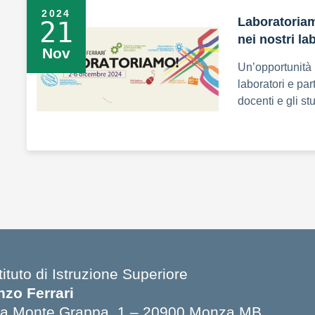
2024
Laboratoriam
21
nei nostri la
Nov
Un’opportunità i
laboratori e par
docenti e gli st
tituto di Istruzione Superiore
nzo Ferrari
ia Monte Grappa, 1 – 20900 Monza MB