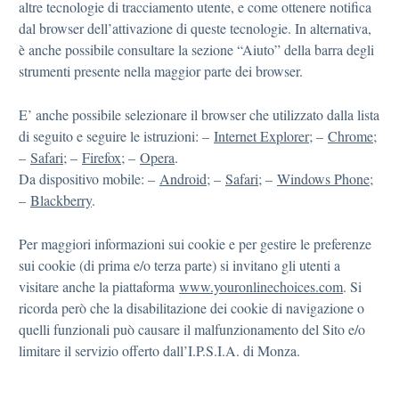
altre tecnologie di tracciamento utente, e come ottenere notifica
dal browser dell’attivazione di queste tecnologie. In alternativa,
è anche possibile consultare la sezione “Aiuto” della barra degli
strumenti presente nella maggior parte dei browser.
E’ anche possibile selezionare il browser che utilizzato dalla lista
di seguito e seguire le istruzioni: –
Internet Explorer
; –
Chrome
;
–
Safari
; –
Firefox
; –
Opera
.
Da dispositivo mobile: –
Android
; –
Safari
; –
Windows Phone
;
–
Blackberry
.
Per maggiori informazioni sui cookie e per gestire le preferenze
sui cookie (di prima e/o terza parte) si invitano gli utenti a
visitare anche la piattaforma
www.youronlinechoices.com
. Si
ricorda però che la disabilitazione dei cookie di navigazione o
quelli funzionali può causare il malfunzionamento del Sito e/o
limitare il servizio offerto dall’I.P.S.I.A. di Monza.