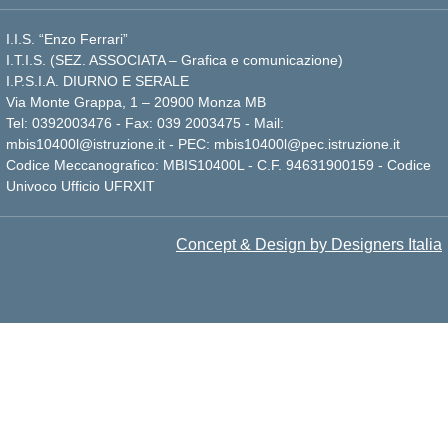
I.I.S. “Enzo Ferrari”
I.T.I.S. (SEZ. ASSOCIATA – Grafica e comunicazione)
I.P.S.I.A. DIURNO E SERALE
Via Monte Grappa, 1 – 20900 Monza MB
Tel: 0392003476 - Fax: 039 2003475 - Mail:
mbis10400l@istruzione.it - PEC: mbis10400l@pec.istruzione.it
Codice Meccanografico: MBIS10400L - C.F. 94631900159 - Codice
Univoco Ufficio UFRXIT
Concept & Design by Designers Italia