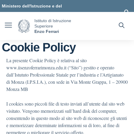
Vai ai contenuti
Vai al menu di navigazione
Vai al footer
Ministero dell'Istruzione e del
Merito
Istituto di Istruzione
Superiore
Enzo Ferrari
Cookie Policy
La presente Cookie Policy è relativa al sito
www.iisenzoferrarimonza.edu.it (“Sito”) gestito e operato
dall’Istututo Professionale Statale per l’industria e l’Artigianato
di Monza (I.P.S.I.A.), con sede in Via Monte Grappa, 1 – 20900
Monza MB
I cookies sono piccoli file di testo inviati all’utente dal sito web
visitato. Vengono memorizzati sull’hard disk del computer,
consentendo in questo modo al sito web di riconoscere gli utenti
e memorizzare determinate informazioni su di loro, al fine di
permettere o migliorare il servizio offerto.