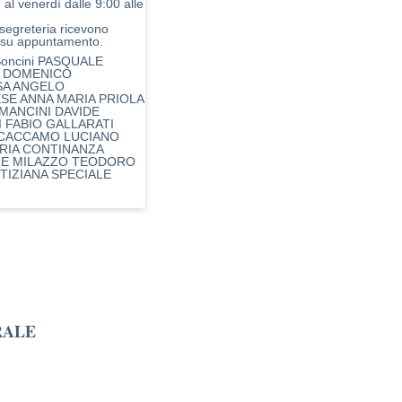
 al venerdì dalle 9:00 alle
i segreteria ricevono
 su appuntamento.
 Soncini PASQUALE
 DOMENICO
SA ANGELO
SE ANNA MARIA PRIOLA
 MANCINI DAVIDE
I FABIO GALLARATI
 CACCAMO LUCIANO
RIA CONTINANZA
RE MILAZZO TEODORO
TIZIANA SPECIALE
RALE