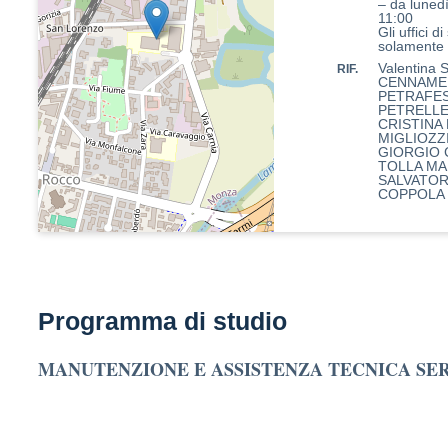
– da lunedì
11:00
Gli uffici d
solamente
Valentina
RIF.
CENNAME
PETRAFE
PETRELLE
CRISTINA
MIGLIOZZ
GIORGIO
TOLLA MA
SALVATO
COPPOLA 
Programma di studio
MANUTENZIONE E ASSISTENZA TECNICA SE