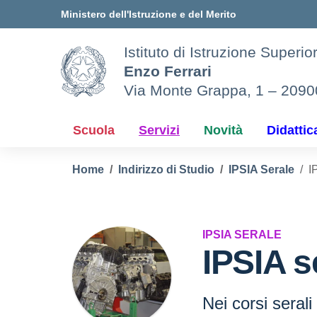
Vai ai contenuti
Vai al menu di navigazione
Vai al footer
Ministero dell'Istruzione e del Merito
Istituto di Istruzione Superio
Enzo Ferrari
Via Monte Grappa, 1 – 209
Scuola
Servizi
Novità
Didattic
Home
Indirizzo di Studio
IPSIA Serale
I
IPSIA SERALE
IPSIA s
Nei corsi serali