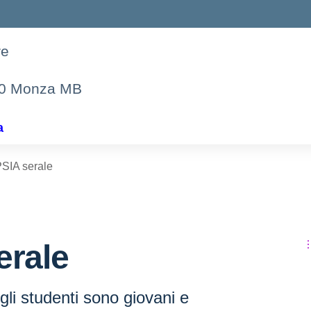
re
00 Monza MB
a
PSIA serale
erale
 gli studenti sono giovani e