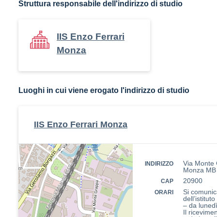
Struttura responsabile dell'indirizzo di studio
IIS Enzo Ferrari
Monza
Luoghi in cui viene erogato l'indirizzo di studio
IIS Enzo Ferrari Monza
Via Monte 
INDIRIZZO
Monza MB
20900
CAP
Si comunica
ORARI
dell’istituto
– da lunedì
Il ricevime