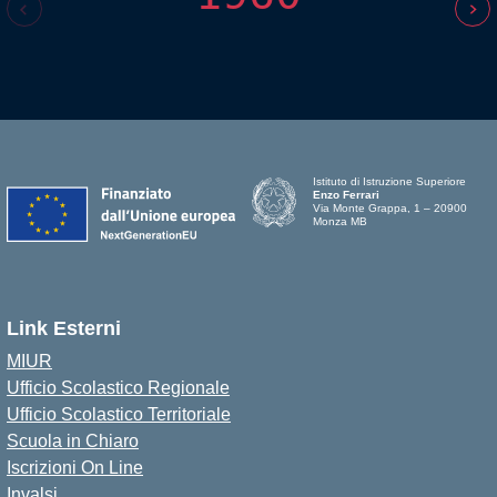
Istituto di Istruzione Superiore
Enzo Ferrari
Via Monte Grappa, 1 – 20900
Monza MB
Link Esterni
MIUR
Ufficio Scolastico Regionale
Ufficio Scolastico Territoriale
Scuola in Chiaro
Iscrizioni On Line
Invalsi