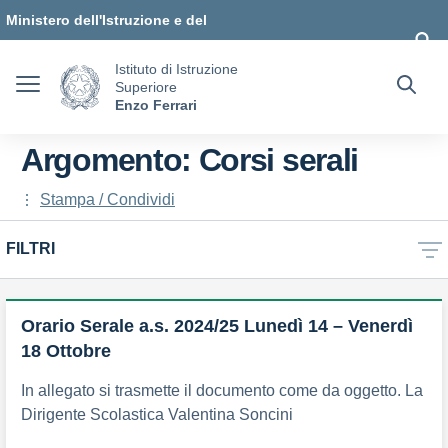
Vai ai contenuti
Vai al menu di navigazione
Vai al footer
Ministero dell'Istruzione e del
Merito
Istituto di Istruzione
Superiore
Enzo Ferrari
Argomento: Corsi serali
Stampa / Condividi
FILTRI
Orario Serale a.s. 2024/25 Lunedì 14 – Venerdì
18 Ottobre
In allegato si trasmette il documento come da oggetto. La
Dirigente Scolastica Valentina Soncini