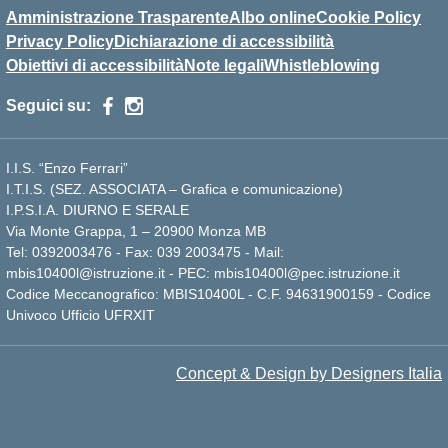
Amministrazione Trasparente
Albo online
Cookie Policy
Privacy Policy
Dichiarazione di accessibilità
Obiettivi di accessibilità
Note legali
Whistleblowing
Seguici su:
I.I.S. “Enzo Ferrari”
I.T.I.S. (SEZ. ASSOCIATA – Grafica e comunicazione)
I.P.S.I.A. DIURNO E SERALE
Via Monte Grappa, 1 – 20900 Monza MB
Tel: 0392003476 - Fax: 039 2003475 - Mail:
mbis10400l@istruzione.it - PEC: mbis10400l@pec.istruzione.it
Codice Meccanografico: MBIS10400L - C.F. 94631900159 - Codice
Univoco Ufficio UFRXIT
Concept & Design by Designers Italia