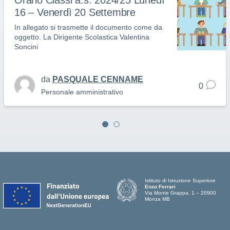
Orario Classi a.s. 2024/25 Lunedì
16 – Venerdì 20 Settembre
In allegato si trasmette il documento come da
oggetto. La Dirigente Scolastica Valentina
Soncini
da
PASQUALE CENNAME
0
Personale amministrativo
Istituto di Istruzione Superiore
Enzo Ferrari
Via Monte Grappa, 1 – 20900
Monza MB