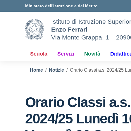
Vai ai contenuti
Vai al menu di navigazione
Vai al footer
Ministero dell'Istruzione e del Merito
Istituto di Istruzione Superio
Enzo Ferrari
Via Monte Grappa, 1 – 209
Scuola
Servizi
Novità
Didattic
Home
Notizie
Orario Classi a.s. 2024/25 L
Orario Classi a.s.
2024/25 Lunedì 1