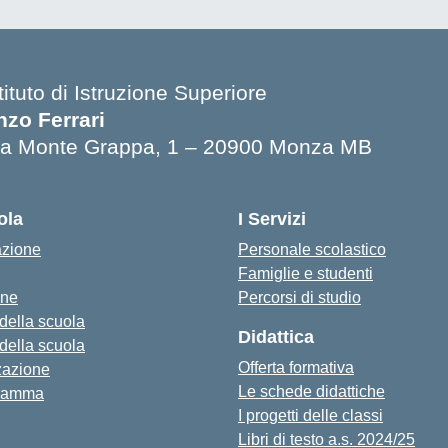
tituto di Istruzione Superiore
nzo Ferrari
ia Monte Grappa, 1 – 20900 Monza MB
ola
I Servizi
azione
Personale scolastico
Famiglie e studenti
one
Percorsi di studio
 della scuola
Didattica
 della scuola
Offerta formativa
zazione
Le schede didattiche
ramma
I progetti delle classi
Libri di testo a.s. 2024/25