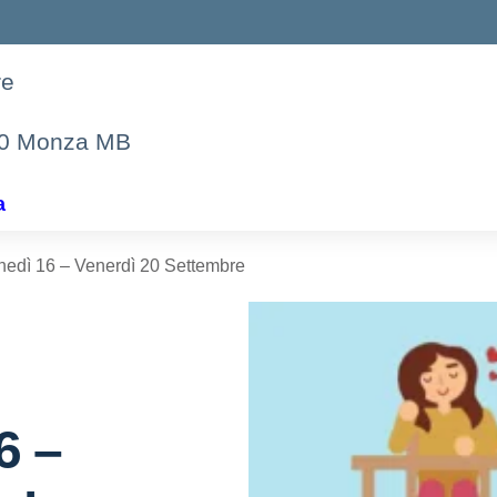
re
00 Monza MB
a
unedì 16 – Venerdì 20 Settembre
6 –