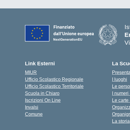
Is
E
V
Link Esterni
La Scu
MIUR
Present
Ufficio Scolastico Regionale
I luoghi
Ufficio Scolastico Territoriale
Le pers
Scuola in Chiaro
I numeri
Iscrizioni On Line
Le carte
Invalsi
Organiz
Comune
Organig
La storia