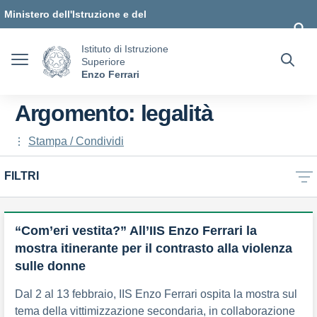
Vai ai contenuti
Vai al menu di navigazione
Vai al footer
Ministero dell'Istruzione e del
Merito
Istituto di Istruzione
Superiore
Enzo Ferrari
Argomento: legalità
Stampa / Condividi
FILTRI
“Com’eri vestita?” All’IIS Enzo Ferrari la
mostra itinerante per il contrasto alla violenza
sulle donne
Dal 2 al 13 febbraio, IIS Enzo Ferrari ospita la mostra sul
tema della vittimizzazione secondaria, in collaborazione