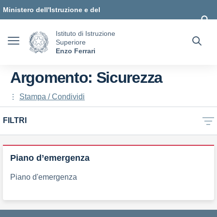
Vai ai contenuti
Vai al menu di navigazione
Vai al footer
Ministero dell'Istruzione e del
Merito
Istituto di Istruzione
Superiore
Enzo Ferrari
Argomento: Sicurezza
Stampa / Condividi
FILTRI
Piano d’emergenza
Piano d'emergenza