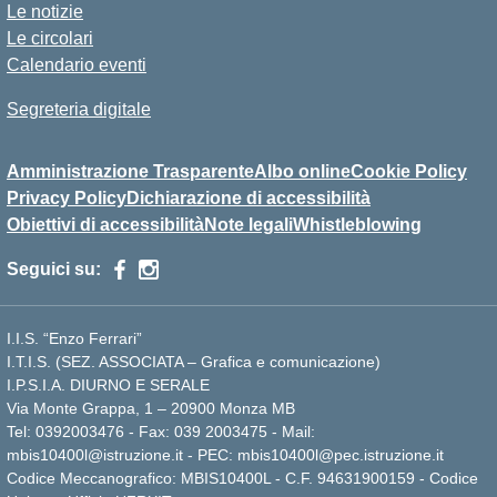
Le notizie
Le circolari
Calendario eventi
Segreteria digitale
Amministrazione Trasparente
Albo online
Cookie Policy
Privacy Policy
Dichiarazione di accessibilità
Obiettivi di accessibilità
Note legali
Whistleblowing
Seguici su:
I.I.S. “Enzo Ferrari”
I.T.I.S. (SEZ. ASSOCIATA – Grafica e comunicazione)
I.P.S.I.A. DIURNO E SERALE
Via Monte Grappa, 1 – 20900 Monza MB
Tel: 0392003476 - Fax: 039 2003475 - Mail:
mbis10400l@istruzione.it - PEC: mbis10400l@pec.istruzione.it
Codice Meccanografico: MBIS10400L - C.F. 94631900159 - Codice