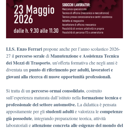
I.I.S. Enzo Ferrari
propone anche per l’anno scolastico 2026-
percorso serale
Manutenzione e Assistenza Tecnica
27 il
di
dei Mezzi di Trasporto
, un’offerta formativa che negli anni è
punto
di riferimento per adulti, lavoratori e
diventata un
giovani alla ricerca di nuove opportunità professionali.
percorso ormai consolidato
Si tratta di un
, costruito
formazione tecnica e
sull’esperienza maturata dall’istituto nella
professionale del settore automotive.
La didattica è pensata
studenti adulti
competenze
appositamente per gli
e valorizza le
già possedute
, integrando preparazione teorica, attività
attenzione concreta alle esigenze del mondo del
laboratoriali e