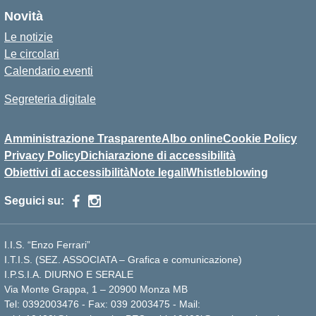
Novità
Le notizie
Le circolari
Calendario eventi
Segreteria digitale
Amministrazione Trasparente
Albo online
Cookie Policy
Privacy Policy
Dichiarazione di accessibilità
Obiettivi di accessibilità
Note legali
Whistleblowing
Seguici su:
I.I.S. “Enzo Ferrari”
I.T.I.S. (SEZ. ASSOCIATA – Grafica e comunicazione)
I.P.S.I.A. DIURNO E SERALE
Via Monte Grappa, 1 – 20900 Monza MB
Tel: 0392003476 - Fax: 039 2003475 - Mail: