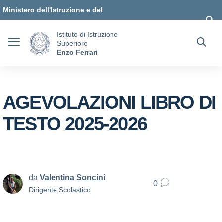
Vai ai contenuti
Vai al menu di navigazione
Vai al footer
Ministero dell'Istruzione e del
Merito
Istituto di Istruzione
Superiore
Enzo Ferrari
AGEVOLAZIONI LIBRO DI
TESTO 2025-2026
da
Valentina Soncini
0
Dirigente Scolastico