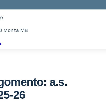
re
00 Monza MB
a
gomento: a.s.
25-26