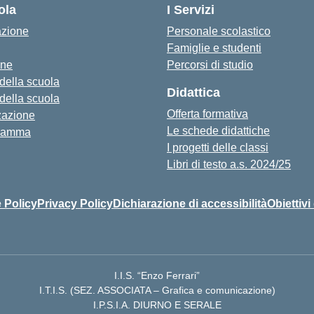
ola
I Servizi
azione
Personale scolastico
Famiglie e studenti
one
Percorsi di studio
 della scuola
Didattica
 della scuola
Offerta formativa
zazione
Le schede didattiche
ramma
I progetti delle classi
Libri di testo a.s. 2024/25
 Policy
Privacy Policy
Dichiarazione di accessibilità
Obiettivi
I.I.S. “Enzo Ferrari”
I.T.I.S. (SEZ. ASSOCIATA – Grafica e comunicazione)
I.P.S.I.A. DIURNO E SERALE