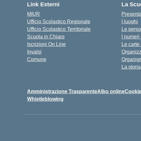
Link Esterni
La Scu
MIUR
Present
Ufficio Scolastico Regionale
I luoghi
Ufficio Scolastico Territoriale
Le pers
Scuola in Chiaro
I numeri
Iscrizioni On Line
Le carte
Invalsi
Organiz
Comune
Organig
La storia
Amministrazione Trasparente
Albo online
Cookie
Whistleblowing