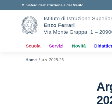
Vai ai contenuti
Vai al menu di navigazione
Vai al footer
Ministero dell'Istruzione e del Merito
Istituto di Istruzione Superio
Enzo Ferrari
Via Monte Grappa, 1 – 209
Scuola
Servizi
Novità
Didattic
Home
a.s. 2025-26
Ar
20