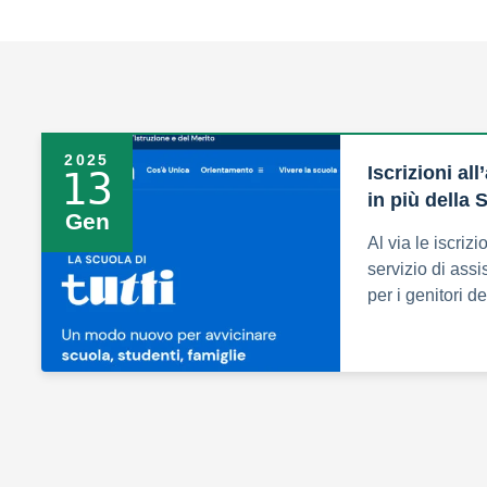
2025
Iscrizioni al
13
in più della 
Gen
Al via le iscrizi
servizio di assi
per i genitori d