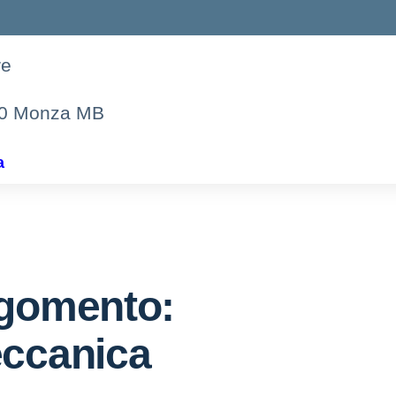
re
00 Monza MB
a
gomento:
ccanica