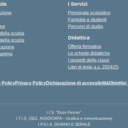
ola
I Servizi
azione
Personale scolastico
Famiglie e studenti
one
Percorsi di studio
 della scuola
Didattica
 della scuola
Offerta formativa
zazione
Le schede didattiche
ramma
I progetti delle classi
Libri di testo a.s. 2024/25
 Policy
Privacy Policy
Dichiarazione di accessibilità
Obiettivi
I.I.S. “Enzo Ferrari”
I.T.I.S. (SEZ. ASSOCIATA – Grafica e comunicazione)
I.P.S.I.A. DIURNO E SERALE