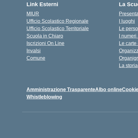
Link Esterni
La Scu
MIUR
Present
Ufficio Scolastico Regionale
I luoghi
Ufficio Scolastico Territoriale
Le pers
Scuola in Chiaro
I numeri
Iscrizioni On Line
Le carte
Invalsi
Organiz
Comune
Organig
La storia
Amministrazione Trasparente
Albo online
Cookie
Whistleblowing