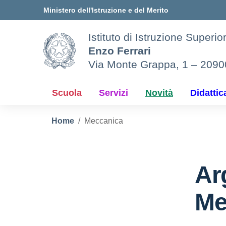
Vai ai contenuti
Vai al menu di navigazione
Vai al footer
Ministero dell'Istruzione e del Merito
Istituto di Istruzione Superio
Enzo Ferrari
Via Monte Grappa, 1 – 209
Scuola
Servizi
Novità
Didattic
Home
Meccanica
Ar
Me