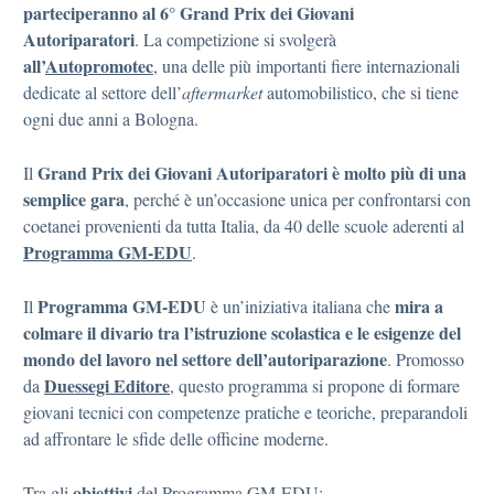
parteciperanno
al 6° Grand Prix dei Giovani
Autoriparatori
. La competizione si svolgerà
all’
Autopromotec
, una delle più importanti fiere internazionali
dedicate al settore dell’
aftermarket
automobilistico, che si tiene
ogni due anni a Bologna.
Grand Prix dei Giovani Autoriparatori è molto più di una
Il
semplice gara
, perché è un’occasione unica per confrontarsi con
coetanei provenienti da tutta Italia, da 40 delle scuole aderenti al
Programma GM-EDU
.
Programma GM-EDU
mira a
Il
è un’iniziativa italiana che
colmare il divario tra l’istruzione scolastica e le esigenze del
mondo del lavoro nel settore dell’autoriparazione
. Promosso
Duessegi Editore
da
, questo programma si propone di formare
giovani tecnici con competenze pratiche e teoriche, preparandoli
ad affrontare le sfide delle officine moderne.
obiettivi
Tra gli
del Programma GM-EDU: