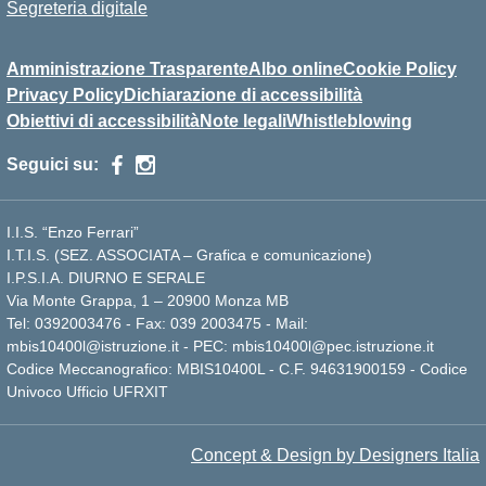
Segreteria digitale
Amministrazione Trasparente
Albo online
Cookie Policy
Privacy Policy
Dichiarazione di accessibilità
Obiettivi di accessibilità
Note legali
Whistleblowing
Seguici su:
I.I.S. “Enzo Ferrari”
I.T.I.S. (SEZ. ASSOCIATA – Grafica e comunicazione)
I.P.S.I.A. DIURNO E SERALE
Via Monte Grappa, 1 – 20900 Monza MB
Tel: 0392003476 - Fax: 039 2003475 - Mail:
mbis10400l@istruzione.it - PEC: mbis10400l@pec.istruzione.it
Codice Meccanografico: MBIS10400L - C.F. 94631900159 - Codice
Univoco Ufficio UFRXIT
Concept & Design by Designers Italia