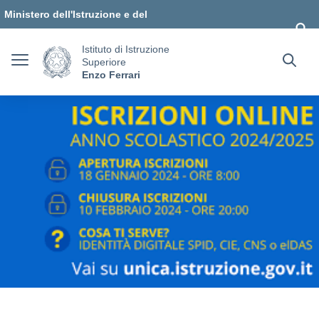
Vai ai contenuti
Vai al menu di navigazione
Vai al footer
Ministero dell'Istruzione e del
Merito
Istituto di Istruzione
Superiore
Enzo Ferrari