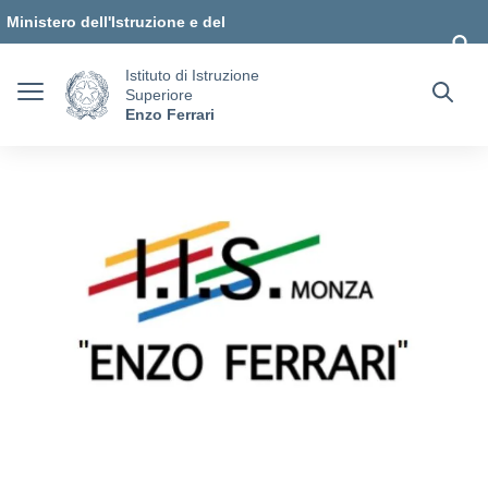
Vai ai contenuti
Vai al menu di navigazione
Vai al footer
Ministero dell'Istruzione e del
Merito
Istituto di Istruzione
Superiore
Enzo Ferrari