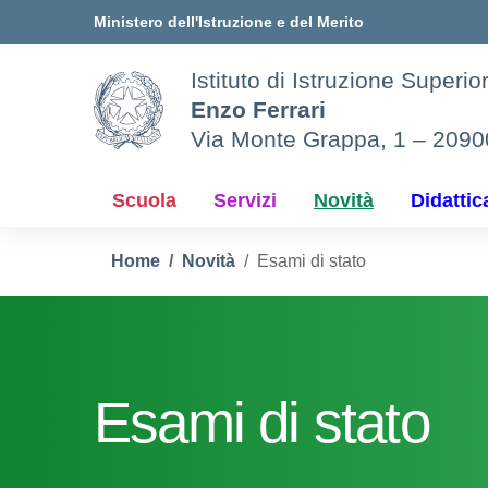
Vai ai contenuti
Vai al menu di navigazione
Vai al footer
Ministero dell'Istruzione e del Merito
Istituto di Istruzione Superio
Enzo Ferrari
Via Monte Grappa, 1 – 209
Scuola
Servizi
Novità
Didattic
Home
Novità
Esami di stato
Esami di stato