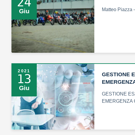
24
Matteo Piazza 
Giu
2021
GESTIONE E
13
EMERGENZA
Giu
GESTIONE ESA
EMERGENZA 