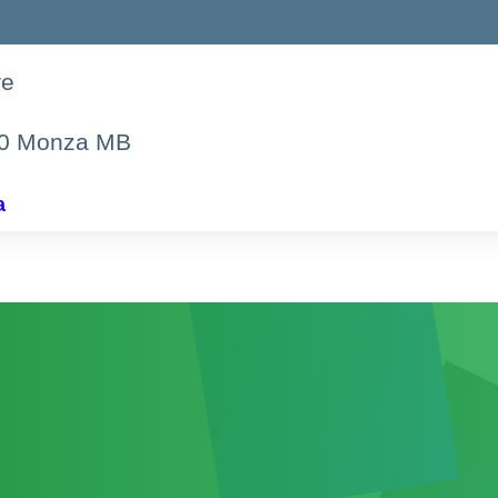
re
00 Monza MB
a