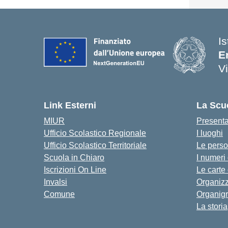
Is
E
V
Link Esterni
La Scu
MIUR
Present
Ufficio Scolastico Regionale
I luoghi
Ufficio Scolastico Territoriale
Le pers
Scuola in Chiaro
I numeri
Iscrizioni On Line
Le carte
Invalsi
Organiz
Comune
Organig
La storia