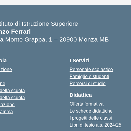
tituto di Istruzione Superiore
nzo Ferrari
ia Monte Grappa, 1 – 20900 Monza MB
ola
I Servizi
azione
Personale scolastico
Famiglie e studenti
one
Percorsi di studio
 della scuola
Didattica
 della scuola
Offerta formativa
zazione
Le schede didattiche
ramma
I progetti delle classi
Libri di testo a.s. 2024/25