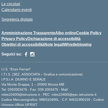
Le circolari
Calendario eventi
Segreteria digitale
Amministrazione Trasparente
Albo online
Cookie Policy
Privacy Policy
Dichiarazione di accessibilità
Obiettivi di accessibilità
Note legali
Whistleblowing
Seguici su:
I.I.S. “Enzo Ferrari”
I.T.I.S. (SEZ. ASSOCIATA – Grafica e comunicazione)
I.P.S.I.A. DIURNO E SERALE
Via Monte Grappa, 1 – 20900 Monza MB
Tel: 0392003476 - Fax: 039 2003475 - Mail:
mbis10400l@istruzione.it - PEC: mbis10400l@pec.istruzione.it
Codice Meccanografico: MBIS10400L - C.F. 94631900159 - Codice
Univoco Ufficio UFRXIT