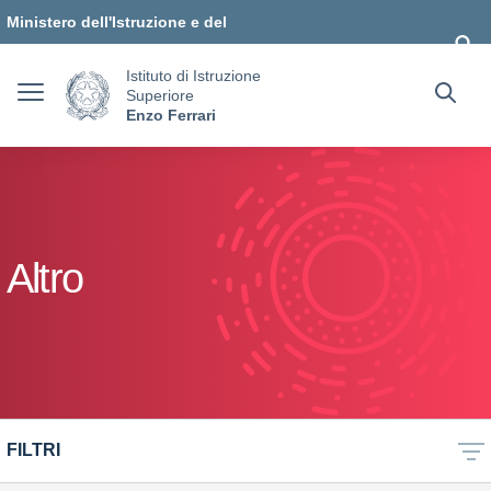
Vai ai contenuti
Vai al menu di navigazione
Vai al footer
Ministero dell'Istruzione e del
Merito
Istituto di Istruzione
Superiore
Enzo Ferrari
Altro
FILTRI