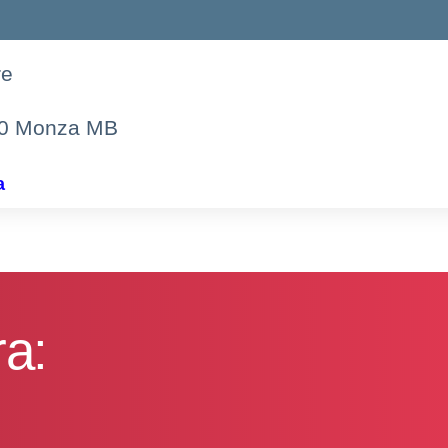
re
00 Monza MB
a
ra: