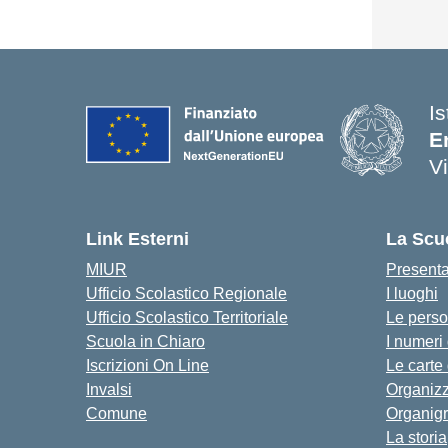
Is
E
V
Link Esterni
La Scu
MIUR
Present
Ufficio Scolastico Regionale
I luoghi
Ufficio Scolastico Territoriale
Le pers
Scuola in Chiaro
I numeri
Iscrizioni On Line
Le carte
Invalsi
Organiz
Comune
Organig
La storia