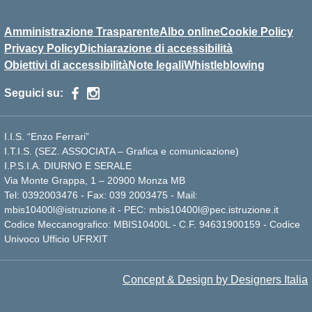
Amministrazione Trasparente
Albo online
Cookie Policy
Privacy Policy
Dichiarazione di accessibilità
Obiettivi di accessibilità
Note legali
Whistleblowing
Seguici su:
I.I.S. “Enzo Ferrari”
I.T.I.S. (SEZ. ASSOCIATA – Grafica e comunicazione)
I.P.S.I.A. DIURNO E SERALE
Via Monte Grappa, 1 – 20900 Monza MB
Tel: 0392003476 - Fax: 039 2003475 - Mail:
mbis10400l@istruzione.it - PEC: mbis10400l@pec.istruzione.it
Codice Meccanografico: MBIS10400L - C.F. 94631900159 - Codice
Univoco Ufficio UFRXIT
Concept & Design by Designers Italia