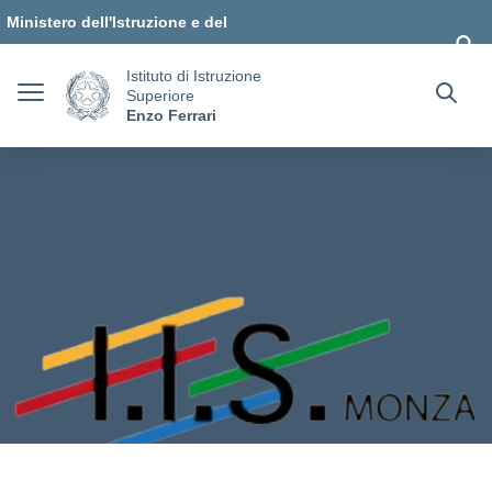
Vai ai contenuti
Vai al menu di navigazione
Vai al footer
Ministero dell'Istruzione e del
Merito
Istituto di Istruzione
Superiore
Enzo Ferrari