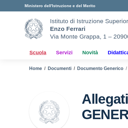
Vai ai contenuti
Vai al menu di navigazione
Vai al footer
Ministero dell'Istruzione e del Merito
Istituto di Istruzione Superio
Enzo Ferrari
Via Monte Grappa, 1 – 209
Scuola
Servizi
Novità
Didattic
Home
Documenti
Documento Generico
Allega
GENER