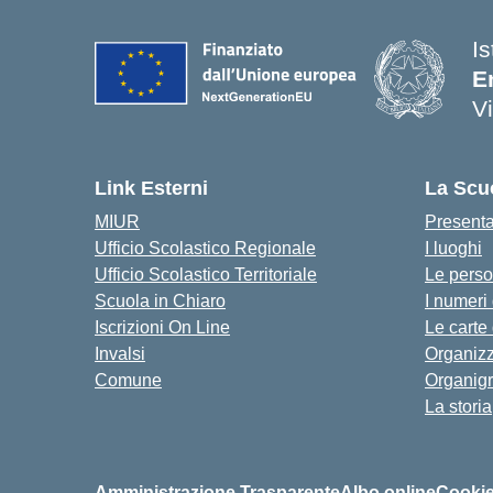
Is
E
V
Link Esterni
La Scu
MIUR
Present
Ufficio Scolastico Regionale
I luoghi
Ufficio Scolastico Territoriale
Le pers
Scuola in Chiaro
I numeri
Iscrizioni On Line
Le carte
Invalsi
Organiz
Comune
Organig
La storia
Amministrazione Trasparente
Albo online
Cookie