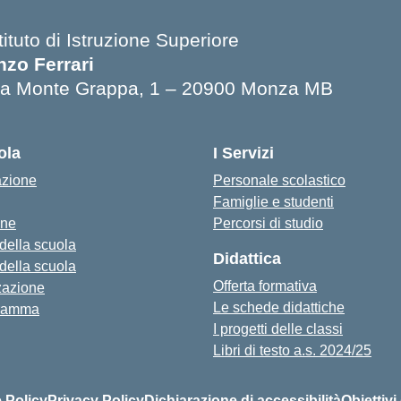
tituto di Istruzione Superiore
nzo Ferrari
ia Monte Grappa, 1 – 20900 Monza MB
ola
I Servizi
azione
Personale scolastico
Famiglie e studenti
one
Percorsi di studio
 della scuola
Didattica
 della scuola
Offerta formativa
zazione
Le schede didattiche
ramma
I progetti delle classi
Libri di testo a.s. 2024/25
 Policy
Privacy Policy
Dichiarazione di accessibilità
Obiettivi