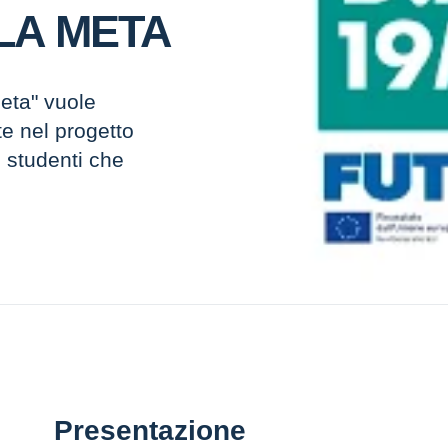
LLA META
meta" vuole
te nel progetto
i studenti che
Presentazione