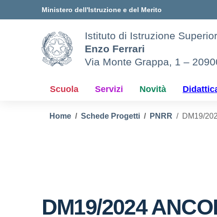
Vai ai contenuti
Vai al menu di navigazione
Vai al footer
Ministero dell'Istruzione e del Merito
Istituto di Istruzione Superio
Enzo Ferrari
Via Monte Grappa, 1 – 209
Scuola
Servizi
Novità
Didattic
Home
Schede Progetti
PNRR
DM19/20
DM19/2024 ANCO