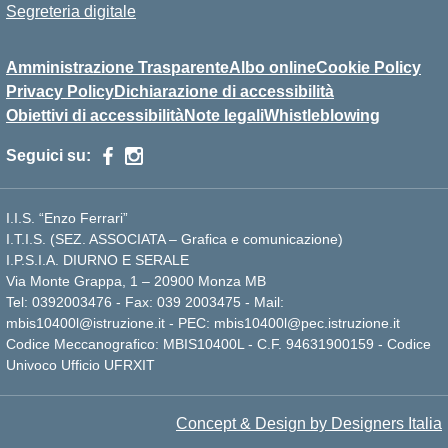
Segreteria digitale
Amministrazione Trasparente
Albo online
Cookie Policy
Privacy Policy
Dichiarazione di accessibilità
Obiettivi di accessibilità
Note legali
Whistleblowing
Seguici su:
I.I.S. “Enzo Ferrari”
I.T.I.S. (SEZ. ASSOCIATA – Grafica e comunicazione)
I.P.S.I.A. DIURNO E SERALE
Via Monte Grappa, 1 – 20900 Monza MB
Tel: 0392003476 - Fax: 039 2003475 - Mail:
mbis10400l@istruzione.it - PEC: mbis10400l@pec.istruzione.it
Codice Meccanografico: MBIS10400L - C.F. 94631900159 - Codice
Univoco Ufficio UFRXIT
Concept & Design by Designers Italia