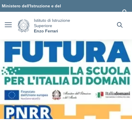
Vai ai contenuti
Vai al menu di navigazione
Vai al footer
Ministero dell'Istruzione e del
Merito
Istituto di Istruzione
Superiore
Enzo Ferrari