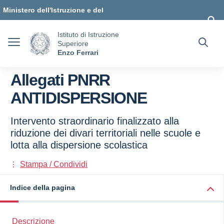
Vai ai contenuti
Vai al menu di navigazione
Vai al footer
Ministero dell'Istruzione e del
Merito
Istituto di Istruzione
Superiore
Enzo Ferrari
Allegati PNRR
ANTIDISPERSIONE
Intervento straordinario finalizzato alla
riduzione dei divari territoriali nelle scuole e
lotta alla dispersione scolastica
Stampa / Condividi
Indice della pagina
Descrizione