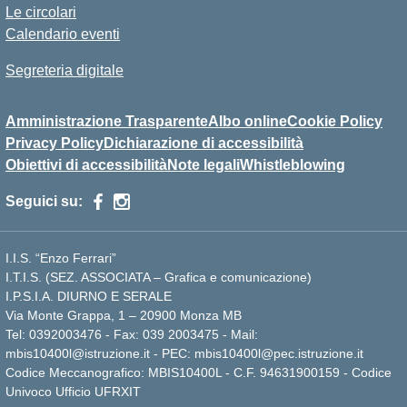
Le circolari
Calendario eventi
Segreteria digitale
Amministrazione Trasparente
Albo online
Cookie Policy
Privacy Policy
Dichiarazione di accessibilità
Obiettivi di accessibilità
Note legali
Whistleblowing
Seguici su:
I.I.S. “Enzo Ferrari”
I.T.I.S. (SEZ. ASSOCIATA – Grafica e comunicazione)
I.P.S.I.A. DIURNO E SERALE
Via Monte Grappa, 1 – 20900 Monza MB
Tel: 0392003476 - Fax: 039 2003475 - Mail:
mbis10400l@istruzione.it - PEC: mbis10400l@pec.istruzione.it
Codice Meccanografico: MBIS10400L - C.F. 94631900159 - Codice
Univoco Ufficio UFRXIT