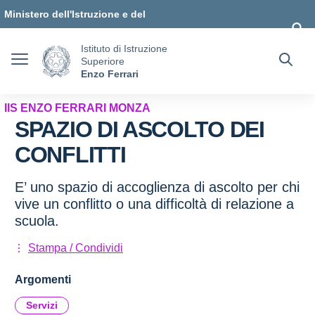
Vai ai contenuti
Vai al menu di navigazione
Vai al footer
Ministero dell'Istruzione e del
Merito
Istituto di Istruzione
Superiore
Enzo Ferrari
IIS ENZO FERRARI MONZA
SPAZIO DI ASCOLTO DEI
CONFLITTI
E’ uno spazio di accoglienza di ascolto per chi
vive un conflitto o una difficoltà di relazione a
scuola.
Stampa / Condividi
Argomenti
Servizi