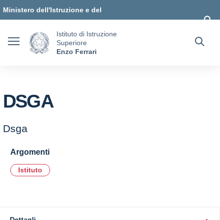
Vai ai contenuti
Vai al menu di navigazione
Vai al footer
Ministero dell'Istruzione e del
Merito
Istituto di Istruzione
Superiore
Enzo Ferrari
DSGA
Dsga
Argomenti
Istituto
Dettagli