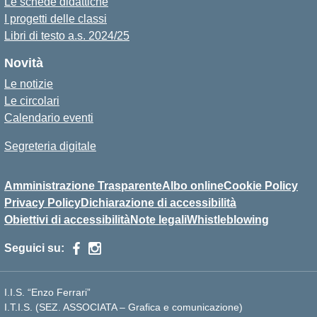
Le schede didattiche
I progetti delle classi
Libri di testo a.s. 2024/25
Novità
Le notizie
Le circolari
Calendario eventi
Segreteria digitale
Amministrazione Trasparente
Albo online
Cookie Policy
Privacy Policy
Dichiarazione di accessibilità
Obiettivi di accessibilità
Note legali
Whistleblowing
Seguici su:
I.I.S. “Enzo Ferrari”
I.T.I.S. (SEZ. ASSOCIATA – Grafica e comunicazione)