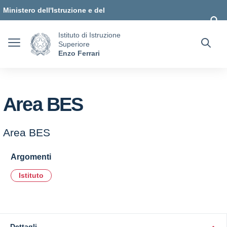
Vai ai contenuti
Vai al menu di navigazione
Vai al footer
Ministero dell'Istruzione e del
Merito
Istituto di Istruzione
Superiore
Enzo Ferrari
Area BES
Area BES
Argomenti
Istituto
Dettagli