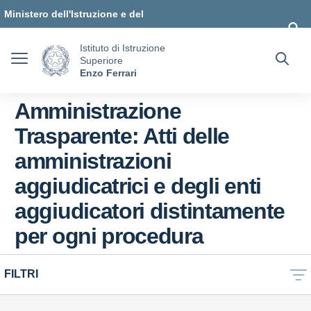
Vai ai contenuti
Vai al menu di navigazione
Vai al footer
Ministero dell'Istruzione e del
Merito
Istituto di Istruzione
Superiore
Enzo Ferrari
Amministrazione
Trasparente:
Atti delle
amministrazioni
aggiudicatrici e degli enti
aggiudicatori distintamente
per ogni procedura
FILTRI