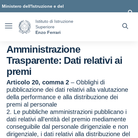
Vai ai contenuti
Vai al menu di navigazione
Vai al footer
Ministero dell'Istruzione e del
Merito
Istituto di Istruzione
Superiore
Enzo Ferrari
Amministrazione
Trasparente:
Dati relativi ai
premi
Articolo 20, comma 2
– Obblighi di
pubblicazione dei dati relativi alla valutazione
della performance e alla distribuzione dei
premi al personale
2. Le pubbliche amministrazioni pubblicano i
dati relativi all’entità del premio mediamente
conseguibile dal personale dirigenziale e non
dirigenziale, i dati relativi alla distribuzione del