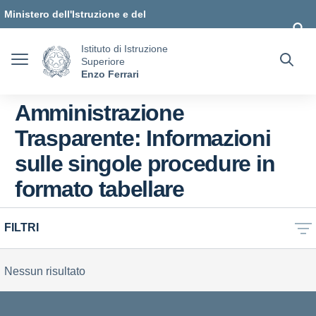
Vai ai contenuti
Vai al menu di navigazione
Vai al footer
Ministero dell'Istruzione e del
Merito
Istituto di Istruzione
Superiore
Enzo Ferrari
Amministrazione
Trasparente:
Informazioni
sulle singole procedure in
formato tabellare
FILTRI
Nessun risultato