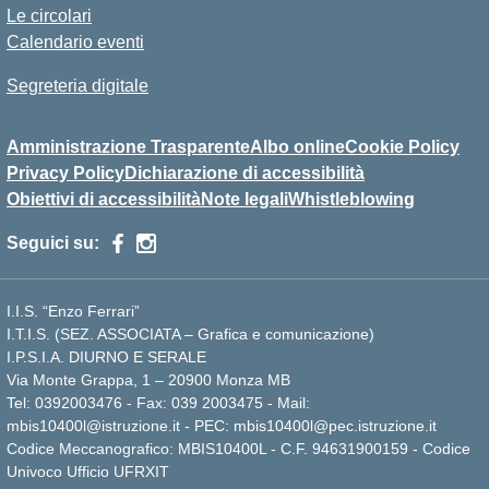
Le circolari
Calendario eventi
Segreteria digitale
Amministrazione Trasparente
Albo online
Cookie Policy
Privacy Policy
Dichiarazione di accessibilità
Obiettivi di accessibilità
Note legali
Whistleblowing
Seguici su:
I.I.S. “Enzo Ferrari”
I.T.I.S. (SEZ. ASSOCIATA – Grafica e comunicazione)
I.P.S.I.A. DIURNO E SERALE
Via Monte Grappa, 1 – 20900 Monza MB
Tel: 0392003476 - Fax: 039 2003475 - Mail:
mbis10400l@istruzione.it - PEC: mbis10400l@pec.istruzione.it
Codice Meccanografico: MBIS10400L - C.F. 94631900159 - Codice
Univoco Ufficio UFRXIT