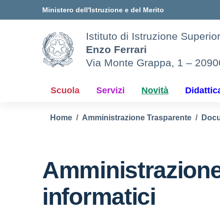
Vai ai contenuti
Vai al menu di navigazione
Vai al footer
Ministero dell'Istruzione e del Merito
Istituto di Istruzione Superio
Enzo Ferrari
Via Monte Grappa, 1 – 209
Scuola
Servizi
Novità
Didattic
Home
Amministrazione Trasparente
Docu
Amministrazione
informatici