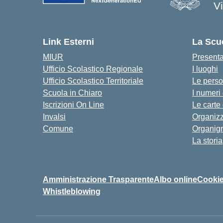
V
Link Esterni
La Scu
MIUR
Present
Ufficio Scolastico Regionale
I luoghi
Ufficio Scolastico Territoriale
Le pers
Scuola in Chiaro
I numeri
Iscrizioni On Line
Le carte
Invalsi
Organiz
Comune
Organig
La storia
Amministrazione Trasparente
Albo online
Cookie
Whistleblowing