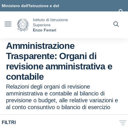
Vai ai contenuti
Vai al menu di navigazione
Vai al footer
Ministero dell'Istruzione e del
Merito
Istituto di Istruzione
Superiore
Enzo Ferrari
Amministrazione
Trasparente:
Organi di
revisione amministrativa e
contabile
Relazioni degli organi di revisione
amministrativa e contabile al bilancio di
previsione o budget, alle relative variazioni e
al conto consuntivo o bilancio di esercizio
FILTRI