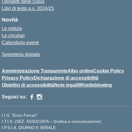
I progetti delle classi
Libri di testo a.s. 2024/25
Novità
Le notizie
Le circolari
Calendario eventi
Segreteria digitale
Amministrazione Trasparente
Albo online
Cookie Policy
Privacy Policy
Dichiarazione di accessibilità
Obiettivi di accessibilità
Note legali
Whistleblowing
Seguici su:
I.I.S. “Enzo Ferrari”
I.T.I.S. (SEZ. ASSOCIATA – Grafica e comunicazione)
I.P.S.I.A. DIURNO E SERALE