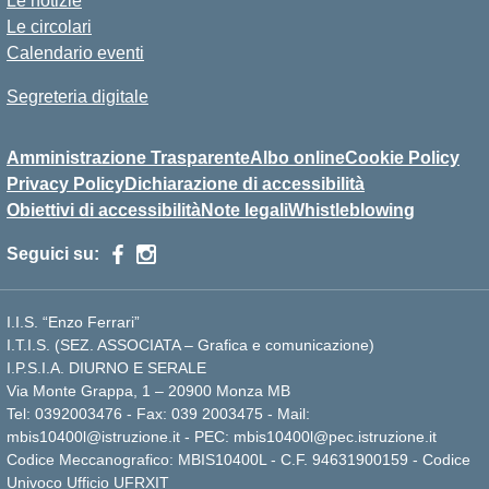
Le notizie
Le circolari
Calendario eventi
Segreteria digitale
Amministrazione Trasparente
Albo online
Cookie Policy
Privacy Policy
Dichiarazione di accessibilità
Obiettivi di accessibilità
Note legali
Whistleblowing
Seguici su:
I.I.S. “Enzo Ferrari”
I.T.I.S. (SEZ. ASSOCIATA – Grafica e comunicazione)
I.P.S.I.A. DIURNO E SERALE
Via Monte Grappa, 1 – 20900 Monza MB
Tel: 0392003476 - Fax: 039 2003475 - Mail:
mbis10400l@istruzione.it - PEC: mbis10400l@pec.istruzione.it
Codice Meccanografico: MBIS10400L - C.F. 94631900159 - Codice
Univoco Ufficio UFRXIT