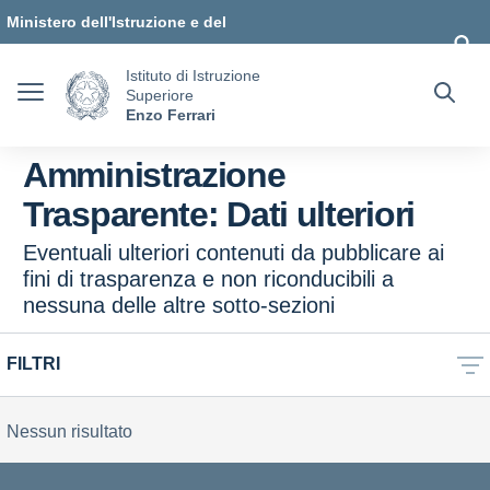
Vai ai contenuti
Vai al menu di navigazione
Vai al footer
Ministero dell'Istruzione e del
Merito
Istituto di Istruzione
Superiore
Enzo Ferrari
Amministrazione
Trasparente:
Dati ulteriori
Eventuali ulteriori contenuti da pubblicare ai
fini di trasparenza e non riconducibili a
nessuna delle altre sotto-sezioni
FILTRI
Nessun risultato